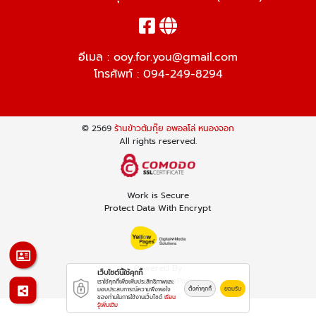
อีเมล :
ooy.for.you@gmail.com
โทรศัพท์ :
094-249-8294
© 2569
ร้านข้าวต้มกุ๊ย อพอลโล่ หนองจอก
All rights reserved.
Work is Secure
Protect Data With Encrypt
Powered By
เว็บไซต์นี้ใช้คุกกี้
Thailand YellowPages
เราใช้คุกกี้เพื่อเพิ่มประสิทธิภาพและ
ตั้งค่าคุกกี้
ยอมรับ
มอบประสบการณ์ความพึงพอใจ
ของท่านในการใช้งานเว็บไซต์
เรียน
รู้เพิ่มเติม