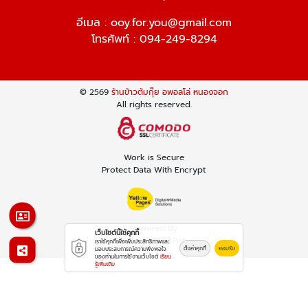
อีเมล :
ooy.for.you@gmail.com
โทรศัพท์ :
094-249-8294
© 2569
ร้านข้าวต้มกุ๊ย อพอลโล่ หนองจอก
All rights reserved.
Work is Secure
Protect Data With Encrypt
Powered By
เว็บไซต์นี้ใช้คุกกี้
Thailand YellowPages
เราใช้คุกกี้เพื่อเพิ่มประสิทธิภาพและ
ตั้งค่าคุกกี้
ยอมรับ
มอบประสบการณ์ความพึงพอใจ
ของท่านในการใช้งานเว็บไซต์
เรียน
รู้เพิ่มเติม